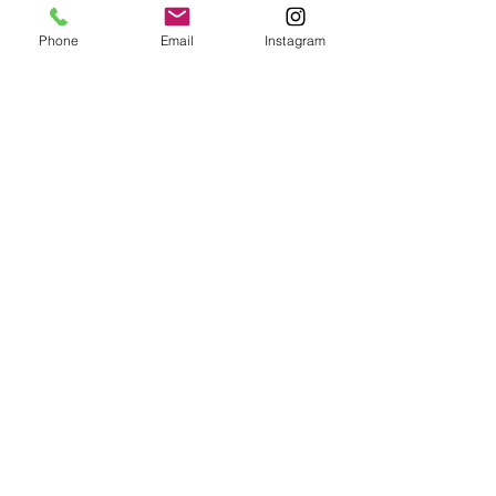
Phone
Email
Instagram
Fale Conosco
Enviar
Salvador - Bahia.
Te.:
71-99701-4141
contato2msegurancadotrabalho@gm