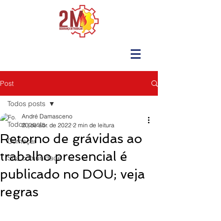
Post
Todos posts
André Damasceno
Todos posts
20 de abr. de 2022
2 min de leitura
Retorno de grávidas ao
Começar
trabalho presencial é
Sua comunidade
publicado no DOU; veja
regras